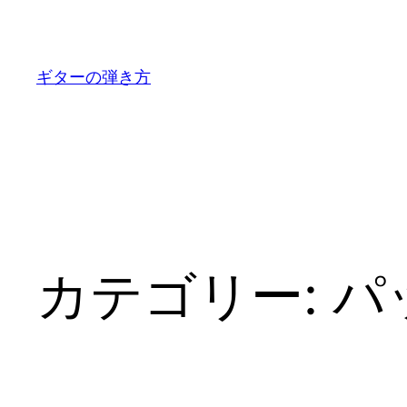
内
容
を
ギターの弾き方
ス
キ
ッ
プ
カテゴリー:
パ