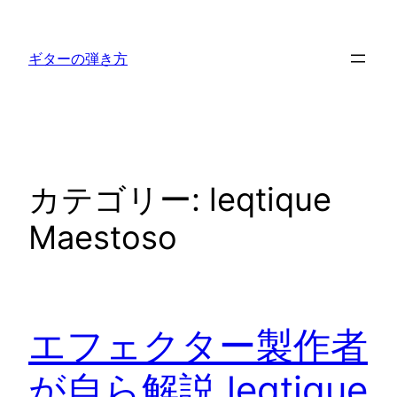
内
容
ギターの弾き方
を
ス
キ
ッ
プ
カテゴリー:
leqtique
Maestoso
エフェクター製作者
が自ら解説 leqtique