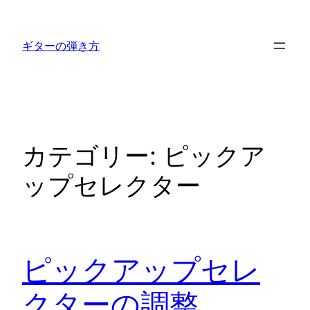
内
容
ギターの弾き方
を
ス
キ
ッ
プ
カテゴリー:
ピックア
ップセレクター
ピックアップセレ
クターの調整