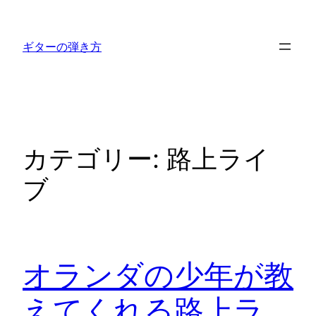
内
容
ギターの弾き方
を
ス
キ
ッ
プ
カテゴリー:
路上ライ
ブ
オランダの少年が教
えてくれる路上ラ