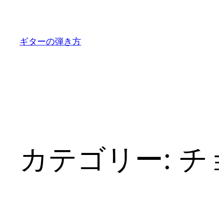
内
容
を
ギターの弾き方
ス
キ
ッ
プ
カテゴリー:
チ