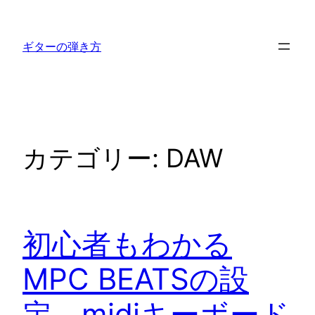
内
容
ギターの弾き方
を
ス
キ
ッ
プ
カテゴリー:
DAW
初心者もわかる
MPC BEATSの設
定 midiキーボード