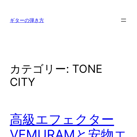
内
容
ギターの弾き方
を
ス
キ
ッ
プ
カテゴリー:
TONE
CITY
高級エフェクター
VEMURAMと安物エ