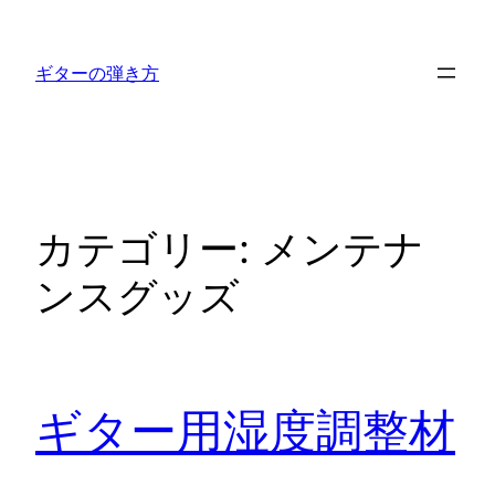
内
容
ギターの弾き方
を
ス
キ
ッ
プ
カテゴリー:
メンテナ
ンスグッズ
ギター用湿度調整材