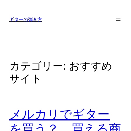
内
容
ギターの弾き方
を
ス
キ
ッ
プ
カテゴリー:
おすすめ
サイト
メルカリでギター
を買う？ 買える商