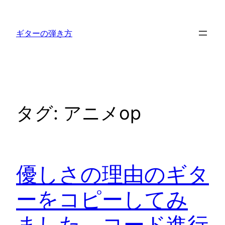
内
容
ギターの弾き方
を
ス
キ
ッ
プ
タグ:
アニメop
優しさの理由のギタ
ーをコピーしてみ
ました コード進行