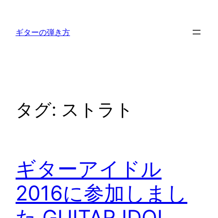
内
容
ギターの弾き方
を
ス
キ
ッ
プ
タグ:
ストラト
ギターアイドル
2016に参加しまし
た GUITAR IDOL