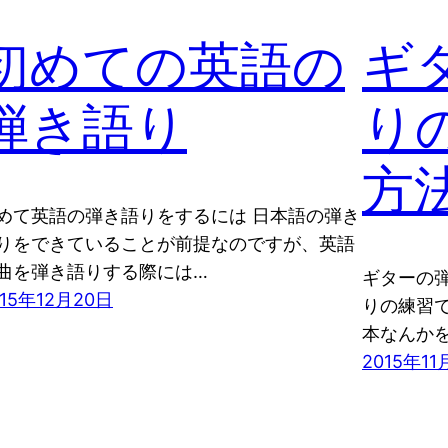
初めての英語の
ギ
弾き語り
り
方
めて英語の弾き語りをするには 日本語の弾き
りをできていることが前提なのですが、英語
曲を弾き語りする際には…
ギターの
015年12月20日
りの練習
本なんか
2015年11