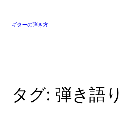
内
容
を
ギターの弾き方
ス
キ
ッ
プ
タグ:
弾き語り