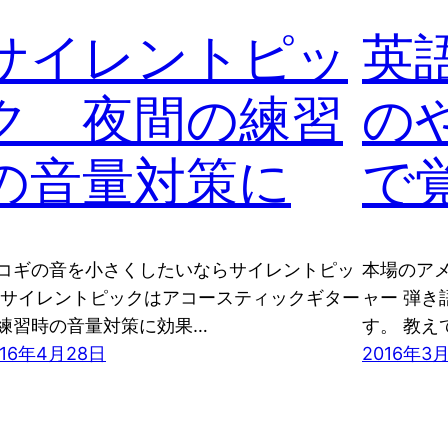
サイレントピッ
英
ク 夜間の練習
の
の音量対策に
で
コギの音を小さくしたいならサイレントピッ
本場のア
 サイレントピックはアコースティックギター
ャー 弾
練習時の音量対策に効果…
す。 教え
016年4月28日
2016年3