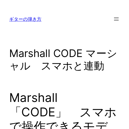
内
容
ギターの弾き方
を
ス
キ
ッ
Marshall CODE マーシ
プ
ャル スマホと連動
Marshall
「CODE」 スマホ
で操作できるモデ