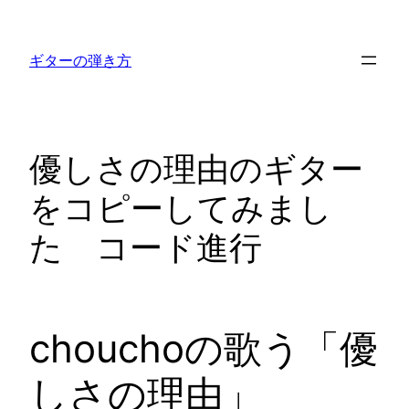
内
容
ギターの弾き方
を
ス
キ
ッ
優しさの理由のギター
プ
をコピーしてみまし
た コード進行
chouchoの歌う「優
しさの理由」