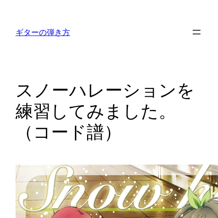
内
容
ギターの弾き方
を
ス
キ
ッ
スノーハレーションを
プ
練習してみました。
（コード譜）