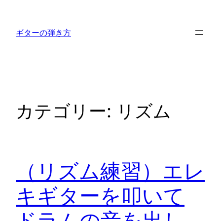
内
容
ギターの弾き方
を
ス
キ
ッ
プ
カテゴリー:
リズム
（リズム練習）エレ
キギターを叩いて
ドラムの音を出し