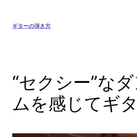
内
容
を
ギターの弾き方
ス
キ
ッ
プ
“セクシー”な
ムを感じてギ