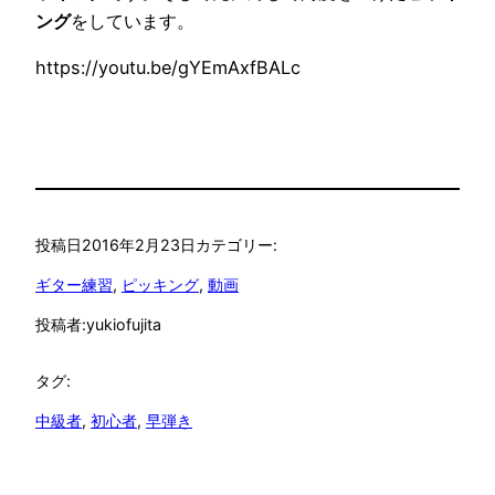
ング
をしています。
https://youtu.be/gYEmAxfBALc
投稿日
2016年2月23日
カテゴリー:
ギター練習
, 
ピッキング
, 
動画
投稿者:
yukiofujita
タグ:
中級者
, 
初心者
, 
早弾き