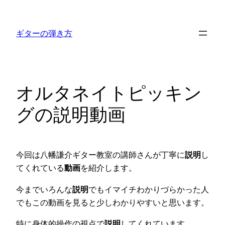
内
容
ギターの弾き方
を
ス
キ
ッ
オルタネイトピッキン
プ
グの説明動画
今回は八幡謙介ギター教室の講師さんが丁寧に
説明
し
てくれている
動画
を紹介します。
今までいろんな
説明
でもイマイチわかりづらかった人
でもこの動画を見ると少しわかりやすいと思います。
特に身体的操作の視点で
説明
してくれています。