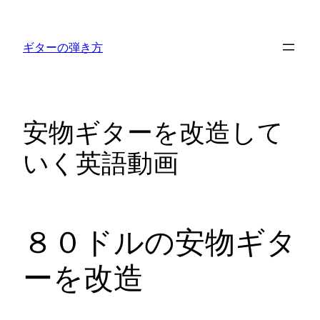
内
容
ギターの弾き方
を
ス
キ
ッ
安物ギターを改造して
プ
いく英語動画
８０ドルの安物ギタ
ーを改造