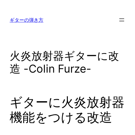
内
容
ギターの弾き方
を
ス
キ
ッ
火炎放射器ギターに改
プ
造 -Colin Furze-
ギターに火炎放射器
機能をつける改造