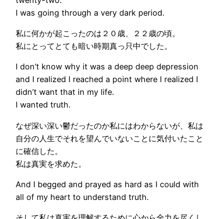
I was going through a very
dark period
.
私に何かが起こったのは２０歳、２２歳の頃。
私にとってとても
暗い時期
真っ只中でした。
I don’t know why it was a deep deep
depression
and I realized I reached a point where I realized I
didn’t want that in my life.
I wanted truth.
なぜ深い深い
鬱
だったのか私にはわからないが、私は
自分の人生でそれを望んでいないことに気付いたこと
に確信した。
私は真実を求めた。
And I
begged and prayed
as hard as I could with
all of my heart to understand truth.
そして私は真実を理解するために心から全力を尽くし