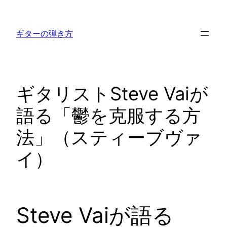
内
容
ギターの弾き方
を
ス
キ
ッ
ギタリストSteve Vaiが
プ
語る「鬱を克服する方
法」（スティーブヴァ
イ）
Steve Vaiが語る