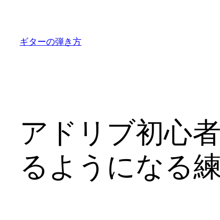
内
容
を
ギターの弾き方
ス
キ
ッ
プ
アドリブ初心
るようになる