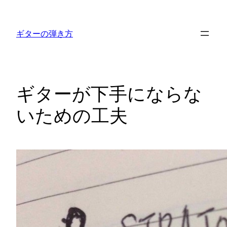
内
容
ギターの弾き方
を
ス
キ
ッ
ギターが下手にならな
プ
いための工夫