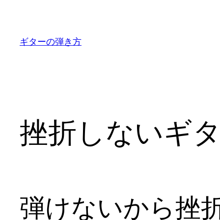
内
容
を
ギターの弾き方
ス
キ
ッ
プ
挫折しないギ
弾けないから挫