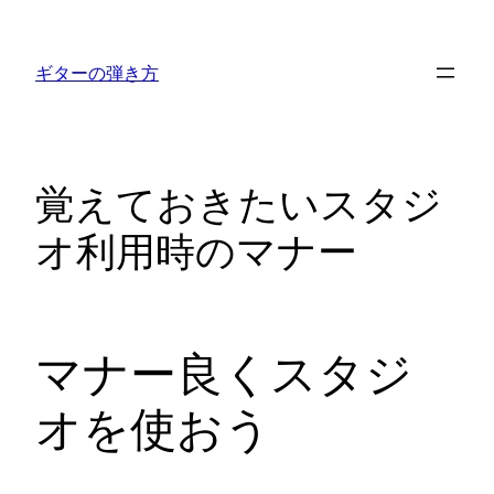
内
容
ギターの弾き方
を
ス
キ
ッ
覚えておきたいスタジ
プ
オ利用時のマナー
マナー良くスタジ
オを使おう