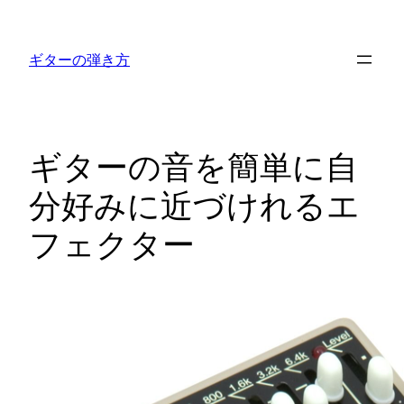
内
容
ギターの弾き方
を
ス
キ
ッ
ギターの音を簡単に自
プ
分好みに近づけれるエ
フェクター