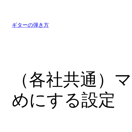
内
容
を
ギターの弾き方
ス
キ
ッ
プ
（各社共通）
めにする設定