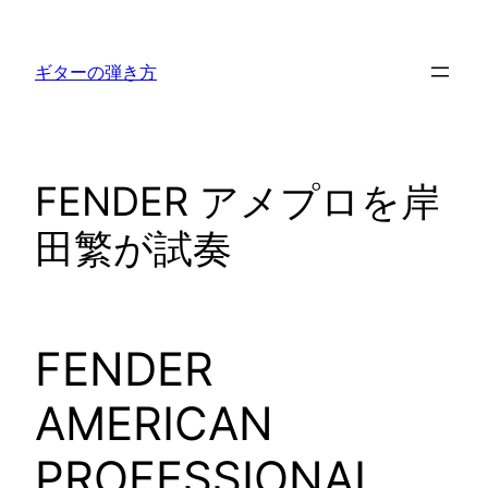
内
容
ギターの弾き方
を
ス
キ
ッ
FENDER アメプロを岸
プ
田繁が試奏
FENDER
AMERICAN
PROFESSIONAL