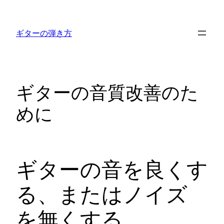
内
容
ギターの弾き方
を
ス
キ
ッ
ギターの音質改善のた
プ
めに
ギターの音を良くす
る、またはノイズ
を無くする