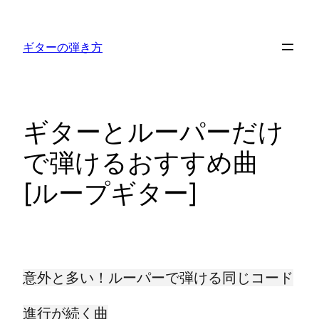
内
容
ギターの弾き方
を
ス
キ
ッ
ギターとルーパーだけ
プ
で弾けるおすすめ曲
[ループギター]
意外と多い！ルーパーで弾ける同じコード
進行が続く曲