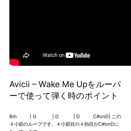
Avicii – Wake Me Upをルーパ
ーで使って弾く時のポイント
Bm | G | D | D C#onD| この
４小節のループです。４小節目の４拍目がC#onDに