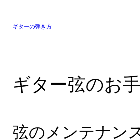
内
容
を
ギターの弾き方
ス
キ
ッ
プ
ギター弦のお
弦のメンテナン