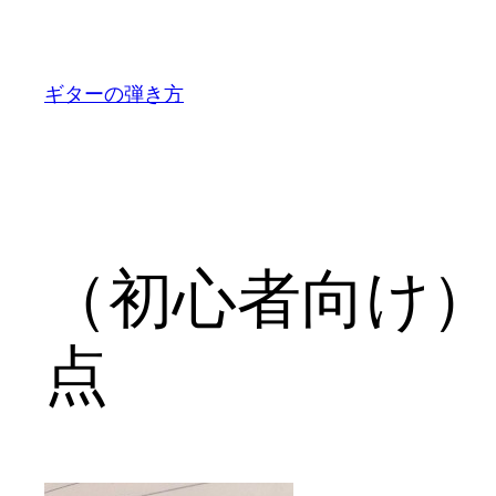
内
容
を
ギターの弾き方
ス
キ
ッ
プ
（初心者向け
点