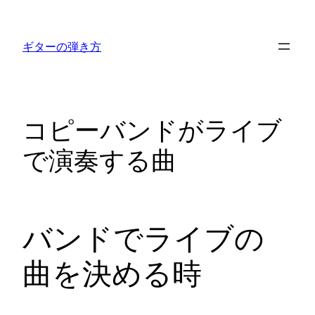
内
容
ギターの弾き方
を
ス
キ
ッ
コピーバンドがライブ
プ
で演奏する曲
バンドでライブの
曲を決める時