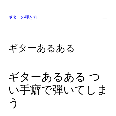
内
容
ギターの弾き方
を
ス
キ
ッ
ギターあるある
プ
ギターあるある つ
い手癖で弾いてしま
う