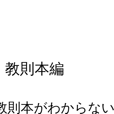
 教則本編
教則本がわからな