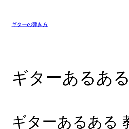
内
容
を
ギターの弾き方
ス
キ
ッ
プ
ギターあるある
ギターあるある 