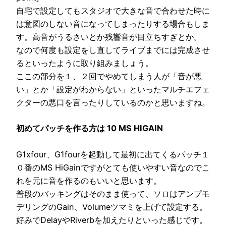
自宅で設定してもスタジオで大きな音で合わせた時に
は意図のしない音になってしまったりする場合もしま
す。高音がうるさいとか残響音が目立ちすぎとか。
なので何度も設定をし直してライブまでには完成させ
るといったように取り組みましょう。
ここの部分を１、２回でやめてしまう人が「音が悪
い」とか「設定がわからない」といったマルチエフェ
クターの悪口を言ったりしているのかと思いますね。
初めてパッチを作る方は 10 MS HIGAIN
G1xfour、G1fourを起動して最初に出てくる
パッチ１
０番のMS HiGain
ですがとても使いやすい音なのでこ
れを元に音を作るのもいいと思います。
普段のバッキングはそのまま使って、ソロはアンプモ
デリングのGain、Volumeツマミを上げて設定する。
好みでDelayやRiverbを加えたりといった感じです。