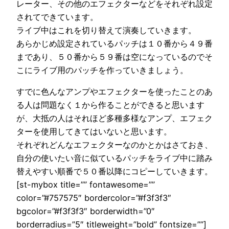
レーター、その他のエフェクターなどをそれぞれ設定
されてできています。
ライブ中はこれを切り替えて演奏していきます。
あらかじめ設定されているパッチは１０番から４９番
まであり、５０番から５９番は空になっているのでそ
こにライブ用のパッチを作っていきましょう。
すでに色んなアンプやエフェクターを使ったことのあ
る人は問題なく１から作ることができると思います
が、大抵の人はそれほど多種多様なアンプ、エフェク
ターを使用してきてはいないと思います。
それぞれどんなエフェクターなのかとかはさておき、
自分の使いたい音に似ているパッチをライブ中に踏み
替えやすい順番で５０番以降にコピーしていきます。
[st-mybox title=”” fontawesome=””
color=”#757575″ bordercolor=”#f3f3f3″
bgcolor=”#f3f3f3″ borderwidth=”0″
borderradius=”5″ titleweight=”bold” fontsize=””]