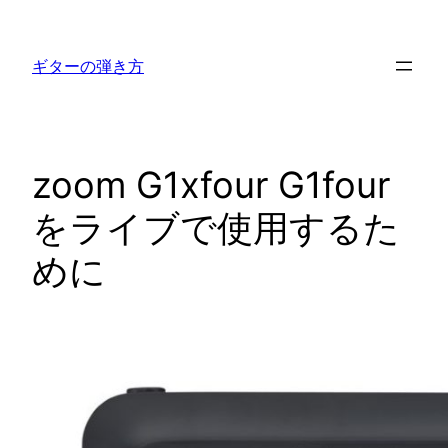
内
容
ギターの弾き方
を
ス
キ
ッ
zoom G1xfour G1four
プ
をライブで使用するた
めに