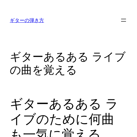
内
容
ギターの弾き方
を
ス
キ
ッ
ギターあるある ライブ
プ
の曲を覚える
ギターあるある ラ
イブのために何曲
も一気に覚える