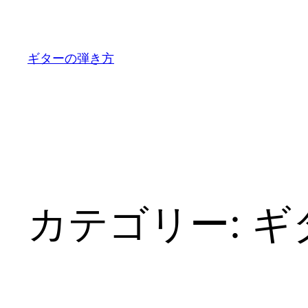
内
容
を
ギターの弾き方
ス
キ
ッ
プ
カテゴリー:
ギ