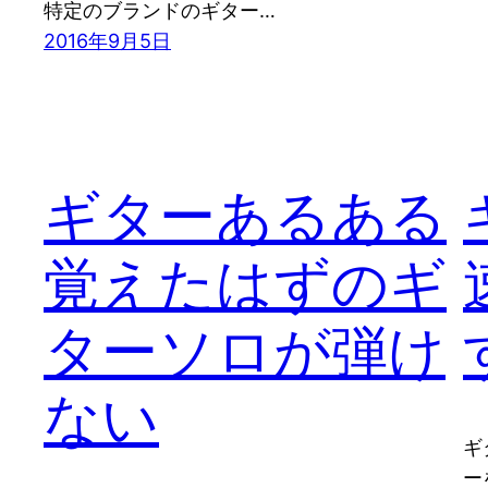
特定のブランドのギター…
2016年9月5日
ギターあるある
覚えたはずのギ
ターソロが弾け
ない
ギ
ー