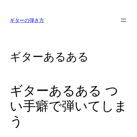
内
容
ギターの弾き方
を
ス
キ
ッ
ギターあるある
プ
ギターあるある つ
い手癖で弾いてしま
う