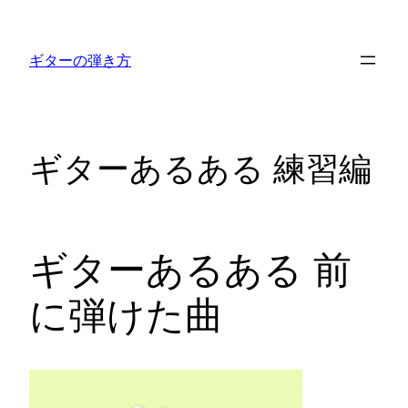
内
容
ギターの弾き方
を
ス
キ
ッ
ギターあるある 練習編
プ
ギターあるある 前
に弾けた曲