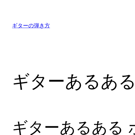
内
容
を
ギターの弾き方
ス
キ
ッ
プ
ギターあるある
ギターあるある