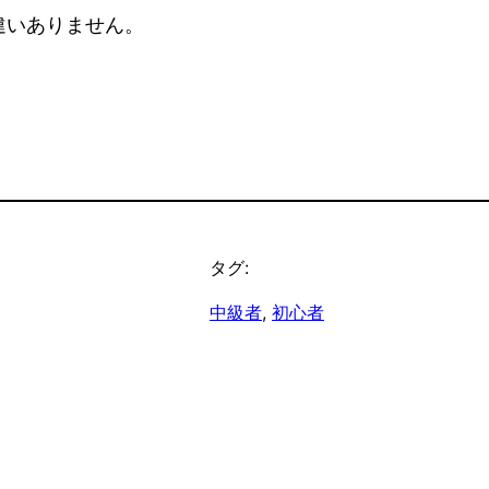
違いありません。
タグ:
中級者
, 
初心者