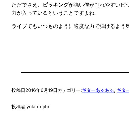
ただでさえ、
ピッキング
が強い僕が削れやすいピ
力が入っているということですよね。
ライブでもいつものように適度な力で弾けるよう
投稿日
2016年6月19日
カテゴリー:
ギターあるある
, 
ギタ
投稿者:
yukiofujita