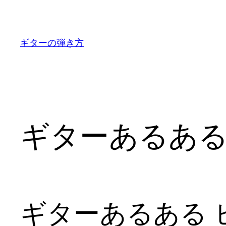
内
容
を
ギターの弾き方
ス
キ
ッ
プ
ギターあるある
ギターあるある 