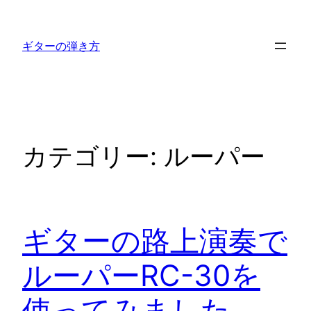
内
容
ギターの弾き方
を
ス
キ
ッ
プ
カテゴリー:
ルーパー
ギターの路上演奏で
ルーパーRC-30を
使ってみました